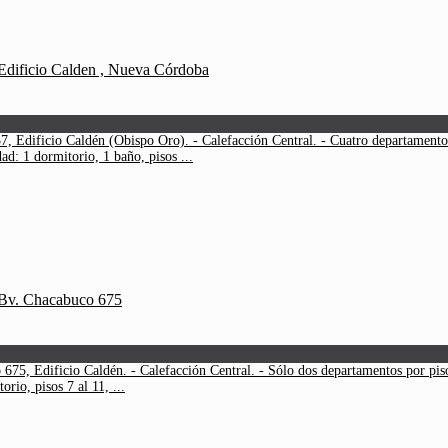
Edificio Caldén (Obispo Oro). - Calefacción Central. - Cuatro departamentos p
dad: 1 dormitorio, 1 baño, pisos ...
5, Edificio Caldén. - Calefacción Central. - Sólo dos departamentos por piso. 
orio, pisos 7 al 11, ...