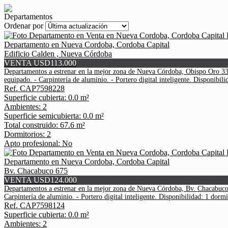
Departamentos
Ordenar por
Departamento en Nueva Cordoba, Cordoba Capital
Edificio Calden , Nueva Córdoba
VENTA USD113.000
Departamentos a estrenar en la mejor zona de Nueva Córdoba, Obispo Oro 337, 
equipado. - Carpintería de aluminio. - Portero digital inteligente. Disponibili
Ref. CAP7598228
Superficie cubierta: 0.0 m²
Ambientes: 2
Superficie semicubierta: 0.0 m²
Total construido: 67.6 m²
Dormitorios: 2
Apto profesional: No
Departamento en Nueva Cordoba, Cordoba Capital
Bv. Chacabuco 675
VENTA USD124.000
Departamentos a estrenar en la mejor zona de Nueva Córdoba, Bv. Chacabuco 67
Carpintería de aluminio. - Portero digital inteligente. Disponibilidad: 1 dormit
Ref. CAP7598124
Superficie cubierta: 0.0 m²
Ambientes: 2