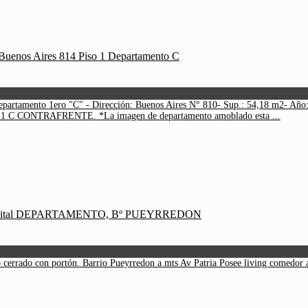
epartamento 1ero "C" - Dirección: Buenos Aires N° 810- Sup.: 54,18 m2- Año
e.- 1 C CONTRAFRENTE. *La imagen de departamento amoblado esta ...
 cerrado con portón. Barrio Pueyrredon a mts Av Patria Posee living comedor 