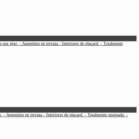
or piso. - Amenities en terraza - Interiores de placard. - Totalmente
- Amenities en terraza - Interiores de placard. - Totalmente equipado. -