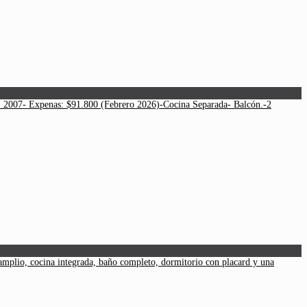
: 2007- Expenas: $91.800 (Febrero 2026)-Cocina Separada- Balcón.-2
amplio, cocina integrada, baño completo, dormitorio con placard y una