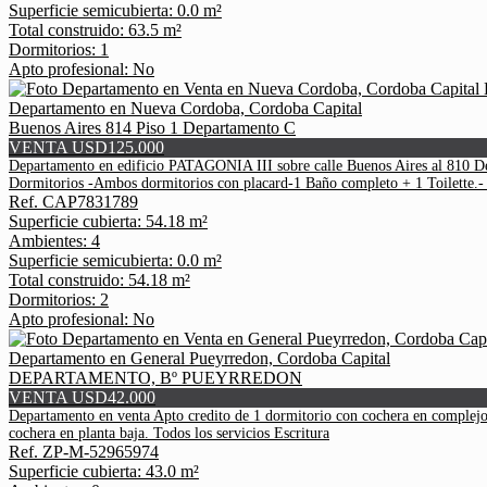
Superficie semicubierta: 0.0 m²
Total construido: 63.5 m²
Dormitorios: 1
Apto profesional: No
Departamento en Nueva Cordoba, Cordoba Capital
Buenos Aires 814 Piso 1 Departamento C
VENTA USD125.000
Departamento en edificio PATAGONIA III sobre calle Buenos Aires al 810 D
Dormitorios -Ambos dormitorios con placard-1 Baño completo + 1 Toilett
Ref. CAP7831789
Superficie cubierta: 54.18 m²
Ambientes: 4
Superficie semicubierta: 0.0 m²
Total construido: 54.18 m²
Dormitorios: 2
Apto profesional: No
Departamento en General Pueyrredon, Cordoba Capital
DEPARTAMENTO, Bº PUEYRREDON
VENTA USD42.000
Departamento en venta Apto credito de 1 dormitorio con cochera en complejo
cochera en planta baja. Todos los servicios Escritura
Ref. ZP-M-52965974
Superficie cubierta: 43.0 m²