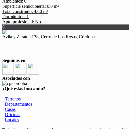
Ambientes: 0
Superficie semicubierta: 0.0 m²
Total construido: 43.0 m²
Dormitorios: 1
Apto profesional: No
0
Avila y Zarate 2138, Cerro de Las Rosas, Córdoba
Seguinos en
Asociados con
¿Qué estás buscando?
·
Terrenos
·
Departamentos
·
Casas
·
Oficinas
·
Locales